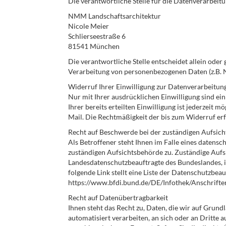
Die verantwortliche Stelle für die Datenverarbeitu
NMM Landschaftsarchitektur
Nicole Meier
Schlierseestraße 6
81541 München
Die verantwortliche Stelle entscheidet allein ode
Verarbeitung von personenbezogenen Daten (z.B. N
Widerruf Ihrer Einwilligung zur Datenverarbeitun
Nur mit Ihrer ausdrücklichen Einwilligung sind ei
Ihrer bereits erteilten Einwilligung ist jederzeit 
Mail. Die Rechtmäßigkeit der bis zum Widerruf er
Recht auf Beschwerde bei der zuständigen Aufsic
Als Betroffener steht Ihnen im Falle eines datens
zuständigen Aufsichtsbehörde zu. Zuständige Aufs
Landesdatenschutzbeauftragte des Bundeslandes, i
folgende Link stellt eine Liste der Datenschutzbea
https://www.bfdi.bund.de/DE/Infothek/Anschriften
Recht auf Datenübertragbarkeit
Ihnen steht das Recht zu, Daten, die wir auf Grundl
automatisiert verarbeiten, an sich oder an Dritte a